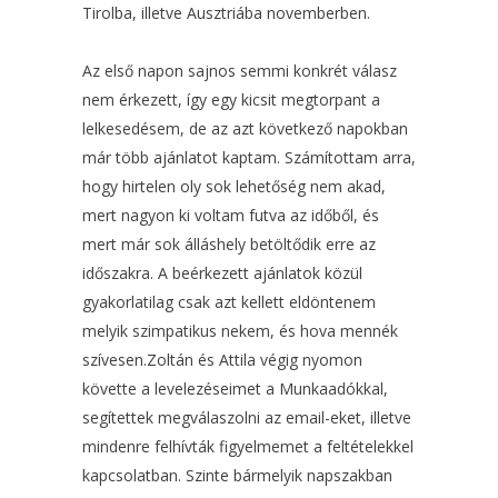
Tirolba, illetve Ausztriába novemberben.
Az első napon sajnos semmi konkrét válasz
nem érkezett, így egy kicsit megtorpant a
lelkesedésem, de az azt következő napokban
már több ajánlatot kaptam. Számítottam arra,
hogy hirtelen oly sok lehetőség nem akad,
mert nagyon ki voltam futva az időből, és
mert már sok álláshely betöltődik erre az
időszakra. A beérkezett ajánlatok közül
gyakorlatilag csak azt kellett eldöntenem
melyik szimpatikus nekem, és hova mennék
szívesen.Zoltán és Attila végig nyomon
követte a levelezéseimet a Munkaadókkal,
segítettek megválaszolni az email-eket, illetve
mindenre felhívták figyelmemet a feltételekkel
kapcsolatban. Szinte bármelyik napszakban