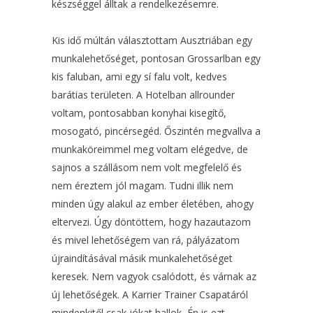
készséggel álltak a rendelkezésemre.
Kis idő múltán választottam Ausztriában egy
munkalehetőséget, pontosan Grossarlban egy
kis faluban, ami egy sí falu volt, kedves
barátias területen. A Hotelban allrounder
voltam, pontosabban konyhai kisegítő,
mosogató, pincérsegéd. Őszintén megvallva a
munkaköreimmel meg voltam elégedve, de
sajnos a szállásom nem volt megfelelő és
nem éreztem jól magam. Tudni illik nem
minden úgy alakul az ember életében, ahogy
eltervezi. Úgy döntöttem, hogy hazautazom
és mivel lehetőségem van rá, pályázatom
újraindításával másik munkalehetőséget
keresek. Nem vagyok csalódott, és várnak az
új lehetőségek. A Karrier Trainer Csapatáról
mindenkitől csak jókat hallok, Én is ezt