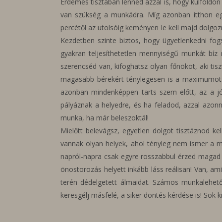
Érdemes tisztában lenned azzal is, hogy külföldö
van szükség a munkádra. Míg azonban itthon egy 
percétől az utolsóig keményen le kell majd dolgozn
Kezdetben szinte biztos, hogy ügyetlenkedni fog
gyakran teljesíthetetlen mennyiségű munkát bíz 
szerencséd van, kifoghatsz olyan főnököt, aki tis
magasabb bérekért ténylegesen is a maximumot k
azonban mindenképpen tarts szem előtt, az a jó
pályáznak a helyedre, és ha feladod, azzal azonn
munka, ha már beleszoktál!
Mielőtt belevágsz, egyetlen dolgot tisztáznod k
vannak olyan helyek, ahol tényleg nem ismer a m
napról-napra csak egyre rosszabbul érzed magad o
önostorozás helyett inkább láss reálisan! Van, ami
terén dédelgetett álmaidat. Számos munkalehető
keresgélj másfelé, a siker döntés kérdése is! Sok 