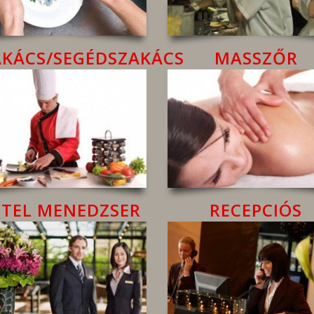
AKÁCS/SEGÉDSZAKÁCS
MASSZŐR
TEL MENEDZSER
RECEPCIÓS