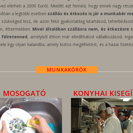
ésed elérheti a 2000 Eurót. Mielőtt azt hinnéd, hogy ennek nagy rés
dódóan a legtöbb esetben
szállás és étkezés is jár a munkabér me
 szükséged lesz, de azon felül gyakorlatilag kitartásod, teherbírás
an, éttermekben.
Mivel általában szállásra nem, és étkezésre i
t félretenned
, amelyből itthon már elindíthatod vállalkozásod, in
 bele egy olyan kalandba, amely biztos megélhetést, és a hazai fizet
MUNKAKÖRÖK
MOSOGATÓ
KONYHAI KISEG