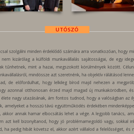
UTÓSZÓ
csal szolgálni minden érdeklődő számára arra vonatkozóan, hogy mi
 nem kizárólag a külföldi munkavállalás sajátosságai, de egy ideg
bnak tűnhetnek, mint a hazai, megszokott körülmények között. Célu
kavállalásról, mindössze azt szeretnénk, ha objektív rálátásod lenne
jtad, de előfordulhat, hogy lelkileg bírod majd nehezen a megpró
hogy azonnal otthonosan érzed majd magad új munkakörödben, és a k
eki élete nagy utazásának, ám fontos tudnod, hogy a valóságban az 
ók, amelyeket a hosszú távú együttműködés érdekében mindenképpen
, akkor annak hamar elbocsátás lehet a vége. A legjobb tanács, ami
 azt kell bizonyítanod, hogy jó problémamegoldó vagy, sokkal in
ed, ha pedig hibát követsz el, akkor azért vállalod a felelősséget, é