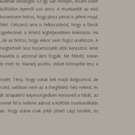
kadnak vendégek. Ez így van rendjén, hiszen ezért
ülföldön ilyenről szó sincs. A munkaidőt az első
 korántsem biztos, hogy plusz pénzt is jelent majd.
det. Célszerű arra is felkészülnöd, hogy a főnök
igyekeznek a lehető legteljesebben kiaknázni. Ha
l, de az biztos, hogy ekkor sem fogsz unatkozni. A
megterhelő lesz huzamosabb időn keresztül. Amit
aadók is azonnal látni fogják. Ne feledd, sokan
e mint te. Maradj pozitív, idővel könnyebb lesz a
énzért. Tény, hogy sokat kell majd dolgoznod, de
érzed, valóban nem az a megfelelő hely neked, és
ját strapabíró képességedben keresnéd a hibát, az
onnal fel is kellene adnod a külföldi munkavállalás
an, hogy utána csak jobb jöhet! Lépj tovább, és