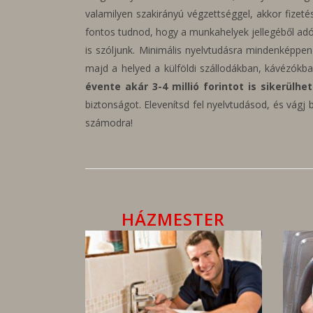
valamilyen szakirányú végzettséggel, akkor fizet
fontos tudnod, hogy a munkahelyek jellegéből a
is szóljunk. Minimális nyelvtudásra mindenképpen
majd a helyed a külföldi szállodákban, kávézókb
évente akár 3-4 millió forintot is sikerülhe
biztonságot. Elevenítsd fel nyelvtudásod, és vágj
számodra!
HÁZMESTER