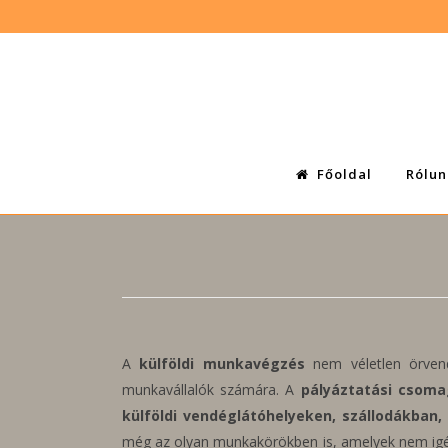
Főoldal
Rólun
A
külföldi munkavégzés
nem véletlen örven
munkavállalók számára. A
pályáztatási csom
külföldi vendéglátóhelyeken, szállodákban
még az olyan munkakörökben is, amelyek nem igé