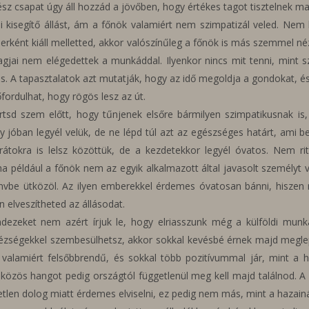
sz csapat úgy áll hozzád a jövőben, hogy értékes tagot tisztelnek m
kisegítő állást, ám a főnök valamiért nem szimpatizál veled. Nem b
berként kiáll melletted, akkor valószínűleg a főnök is más szemmel n
tagjai nem elégedettek a munkáddal. Ilyenkor nincs mit tenni, min
 is. A tapasztalatok azt mutatják, hogy az idő megoldja a gondokat,
ordulhat, hogy rögös lesz az út.
rtsd szem előtt, hogy tűnjenek elsőre bármilyen szimpatikusnak is
 jóban legyél velük, de ne lépd túl azt az egészséges határt, ami 
rátokra is lelsz közöttük, de a kezdetekkor legyél óvatos. Nem ri
lő, ha például a főnök nem az egyik alkalmazott által javasolt személ
envbe ütközöl. Az ilyen emberekkel érdemes óvatosan bánni, hiszen
n elveszítheted az állásodat.
ezeket nem azért írjuk le, hogy elriasszunk még a külföldi munka
hézségekkel szembesülhetsz, akkor sokkal kevésbé érnek majd megle
a valamiért felsőbbrendű, és sokkal több pozitívummal jár, mint
i, a közös hangot pedig országtól függetlenül meg kell majd találnod.
tlen dolog miatt érdemes elviselni, ez pedig nem más, mint a hazain