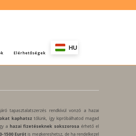
HU
ök
Elérhetőségek
áró tapasztalatszerzés rendkívül vonzó a hazai
okat kaphatsz
tőlünk, így kipróbálhatod magad
ogy a
hazai fizetéseknek sokszorosa
érhető el
0-1500 Eurót
is megkereshetsz, de ha rendelkezel