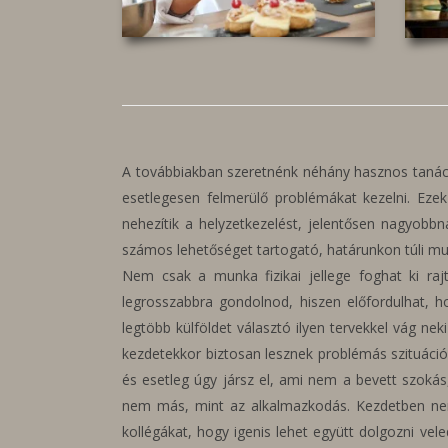
A továbbiakban szeretnénk néhány hasznos tanác
esetlegesen felmerülő problémákat kezelni. Ezek
nehezítik a helyzetkezelést, jelentősen nagyob
számos lehetőséget tartogató, határunkon túli mun
Nem csak a munka fizikai jellege foghat ki ra
legrosszabbra gondolnod, hiszen előfordulhat, 
legtöbb külföldet választó ilyen tervekkel vág n
kezdetekkor biztosan lesznek problémás szituáci
és esetleg úgy jársz el, ami nem a bevett szokás
nem más, mint az alkalmazkodás. Kezdetben nem
kollégákat, hogy igenis lehet együtt dolgozni vel