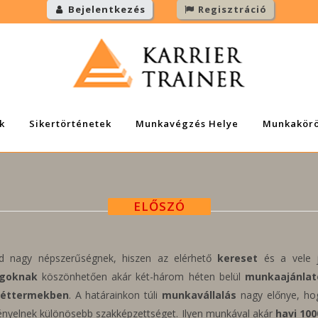
Bejelentkezés
Regisztráció
k
Sikertörténetek
Munkavégzés Helye
Munkakör
ELŐSZÓ
d nagy népszerűségnek, hiszen az elérhető
kereset
és a vele j
agoknak
köszönhetően akár két-három héten belül
munkaajánlat
, éttermekben
. A határainkon túli
munkavállalás
nagy előnye, h
nyelnek különösebb szakképzettséget. Ilyen munkával akár
havi 100