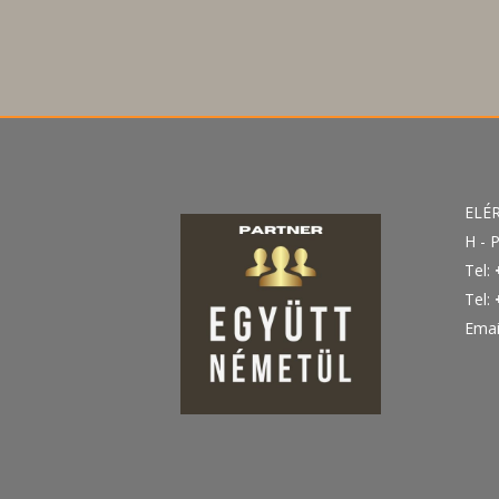
ELÉ
H - P
Tel:
Tel:
Emai