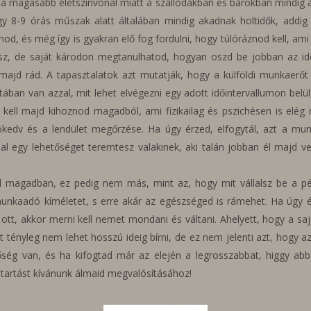
n a magasabb életszínvonal miatt a szállodákban és bárokban mindig a
8-9 órás műszak alatt általában mindig akadnak holtidők, addig k
od, és még így is gyakran elő fog fordulni, hogy túlóráznod kell, ami
sz, de saját károdon megtanulhatod, hogyan oszd be jobban az idő
majd rád. A tapasztalatok azt mutatják, hogy a külföldi munkaerőt 
ztában van azzal, mit lehet elvégezni egy adott időintervallumon belü
ell majd kihoznod magadból, ami fizikailag és pszichésen is elég 
kedv és a lendület megőrzése. Ha úgy érzed, elfogytál, azt a munk
al egy lehetőséget teremtesz valakinek, aki talán jobban él majd vel
ell magadban, ez pedig nem más, mint az, hogy mit vállalsz be a p
unkaadó kíméletet, s erre akár az egészséged is rámehet. Ha úgy 
tt, akkor merni kell nemet mondani és váltani. Ahelyett, hogy a sa
t tényleg nem lehet hosszú ideig bírni, de ez nem jelenti azt, hogy az
ség van, és ha kifogtad már az elején a legrosszabbat, higgy abb
kitartást kívánunk álmaid megvalósításához!