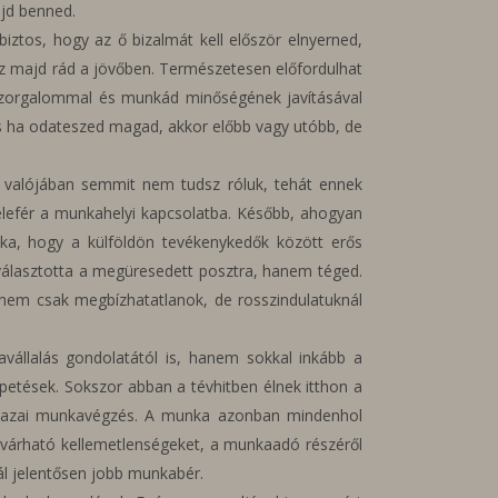
ajd benned.
iztos, hogy az ő bizalmát kell először elnyerned,
éz majd rád a jövőben. Természetesen előfordulhat
t szorgalommal és munkád minőségének javításával
 és ha odateszed magad, akkor előbb vagy utóbb, de
, valójában semmit nem tudsz róluk, tehát ennek
belefér a munkahelyi kapcsolatba. Később, ahogyan
tka, hogy a külföldön tevékenykedők között erős
yt választotta a megüresedett posztra, hanem téged.
 nem csak megbízhatatlanok, de rosszindulatuknál
vállalás gondolatától is, hanem sokkal inkább a
petések. Sokszor abban a tévhitben élnek itthon a
 a hazai munkavégzés. A munka azonban mindenhol
 A várható kellemetlenségeket, a munkaadó részéről
ál jelentősen jobb munkabér.