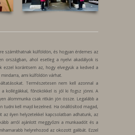
re számíthatnak külföldön, és hogyan érdemes az
en országban, ahol esetleg a nyelvi akadályok is
nk ezzel korántsem az, hogy elvegyük a kedved a
 mindarra, ami külföldön várhat.
báltatásokat. Természetesen nem kell azonnal a
ollégákkal, főnökökkel is jól ki fogsz jönni. A
ilyen álommunka csak ritkán jön össze. Legalább a
 tudni kell majd kezelned. Ha önállósítod magad,
t az ilyen helyzetekkel kapcsolatban adhatunk, az
kább arról ajánlott meggyőzni a munkaadót és a
s mihamarabb helyrehozod az okozott galibát. Ezzel