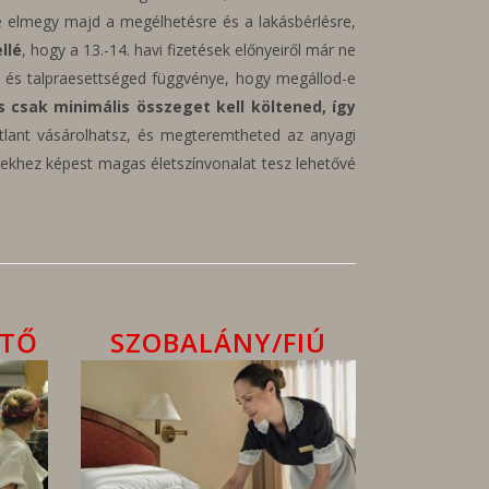
ze elmegy majd a megélhetésre és a lakásbérlésre,
llé
, hogy a 13.-14. havi fizetések előnyeiről már ne
od és talpraesettséged függvénye, hogy megállod-e
s csak minimális összeget kell költened, így
gatlant vásárolhatsz, és megteremtheted az anyagi
ésekhez képest magas életszínvonalat tesz lehetővé
ÍTŐ
SZOBALÁNY/FIÚ