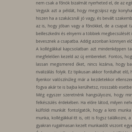
nem csak a főnök bizalmát nyerheted el, de az egé
Vegyük azt a példát, hogy megcsípsz egy konyhai 
hiszen ha a szakácsnál jó vagy, és bevált szakem
az is, hogy jóban vagy a főnökkel, de a csapat 
beilleszkedni és elnyerni a többiek megbecsülését
bevesznek a csapatba. Addig azonban könnyen előf
A kollégákkal kapcsolatban azt mindenképpen ta
megfelelően kezeld az új embereket. Fontos, hogy
lassan megismered őket, nincs kizárva, hogy ba
rivalizálás folyik. Ez tipikusan akkor fordulhat e
Ilyenkor valószínűleg már a kezdetekkor ellensz
fogva akár te is bajba kerülhetsz, rosszabb esetbe
Még egyszer szeretnénk hangsúlyozni, hogy mind
felkészülés érdekében. Ha előre látod, milyen ne
külföldi munkát fontolgatók, hogy a kinti munk
munka, kollégákkal itt is, ott is fogsz találkozn
gyakran rugalmasan kezelt munkaidőt viszont egye