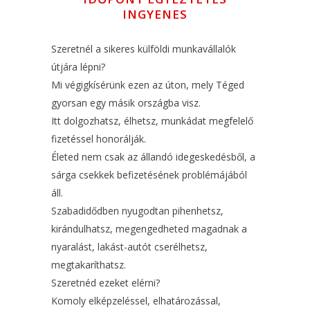
INGYENES
Szeretnél a sikeres külföldi munkavállalók
útjára lépni?
Mi végigkísérünk ezen az úton, mely Téged
gyorsan egy másik országba visz.
Itt dolgozhatsz, élhetsz, munkádat megfelelő
fizetéssel honorálják.
Életed nem csak az állandó idegeskedésből, a
sárga csekkek befizetésének problémájából
áll.
Szabadidődben nyugodtan pihenhetsz,
kirándulhatsz, megengedheted magadnak a
nyaralást, lakást-autót cserélhetsz,
megtakaríthatsz.
Szeretnéd ezeket elérni?
Komoly elképzeléssel, elhatározással,