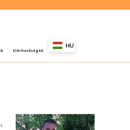
HU
ök
Elérhetőségek
os