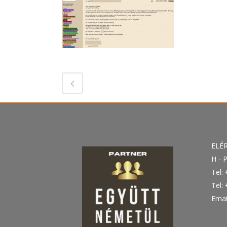
ELÉ
H - P
Tel:
Tel:
Emai