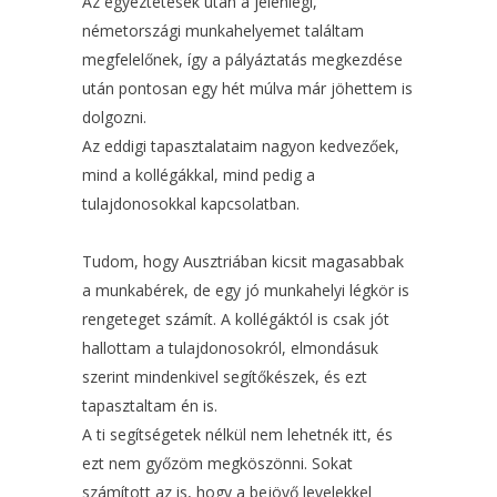
Az egyeztetések után a jelenlegi,
németországi munkahelyemet találtam
megfelelőnek, így a pályáztatás megkezdése
után pontosan egy hét múlva már jöhettem is
dolgozni.
Az eddigi tapasztalataim nagyon kedvezőek,
mind a kollégákkal, mind pedig a
tulajdonosokkal kapcsolatban.
Tudom, hogy Ausztriában kicsit magasabbak
a munkabérek, de egy jó munkahelyi légkör is
rengeteget számít. A kollégáktól is csak jót
hallottam a tulajdonosokról, elmondásuk
szerint mindenkivel segítőkészek, és ezt
tapasztaltam én is.
A ti segítségetek nélkül nem lehetnék itt, és
ezt nem győzöm megköszönni. Sokat
számított az is, hogy a bejövő levelekkel