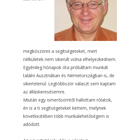
megköszönni a segítségeteket, mert
nélkületek nem sikerült volna elhelyezkednem.
Egyénileg hónapok óta próbáltam munkát
találni Ausztriában és Németországban is, de
sikertelenül. Legtöbbször választ sem kaptam
az álláskeresésemre.
Miután egy ismerősömtől hallottam rólatok,
én is a ti segítségeteket kértem, melynek
következtében több munkalehetőségem is
adódott.