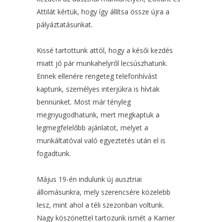
Attilát kértük, hogy így állítsa össze újra a
pályáztatásunkat.
Kissé tartottunk attól, hogy a késői kezdés
miatt jó pár munkahelyről lecsúszhatunk.
Ennek ellenére rengeteg telefonhívást
kaptunk, személyes interjúkra is hívtak
bennünket. Most már tényleg
megnyugodhatunk, mert megkaptuk a
legmegfelelőbb ajánlatot, melyet a
munkáltatóval való egyeztetés után el is
fogadtunk.
Május 19-én indulunk új ausztriai
állomásunkra, mely szerencsére közelebb
lesz, mint ahol a téli szezonban voltunk.
Nagy köszönettel tartozunk ismét a Karrier