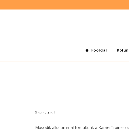
Főoldal
Rólun
Sziasztok !
Második alkalommal fordultunk a KarrierTrainer c