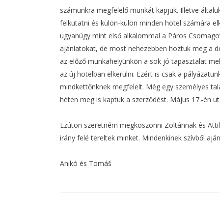
számunkra megfelelő munkát kapjuk. Illetve által
felkutatni és külön-külön minden hotel számára el
ugyanúgy mint első alkalommal a Páros Csomagot
ajánlatokat, de most nehezebben hoztuk meg a dö
az előző munkahelyünkön a sok jó tapasztalat mell
az új hotelban elkerülni. Ezért is csak a pályázatu
mindkettőnknek megfelelt. Még egy személyes talá
héten meg is kaptuk a szerződést. Május 17.-én ut
Ezúton szeretném megköszönni Zoltánnak és Attilán
irány felé tereltek minket. Mindenkinek szívből aján
Anikó és Tomáš