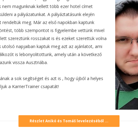
uk nem magunknak kellett több ezer hotel címet
küldeni a pályázatunkat. A pályáztatásunk elején
 rendeltük meg. Már az első napokban kaptunk
ntést, több szempontot is figyelembe vettünk mivel
ett szereztünk rosszakat is és ezeket szerettük volna
nk utolsó napjaiban kaptuk meg azt az ajánlatot, ami
lkozót is lebonyolitottunk, amely után a következő
azunk vissza Ausztriába.
ak a sok segítséget és azt is , hogy újból a helyes
ljuk a KarrierTrainer csapatát!
Részlet Anikó és Tomáš levelezéséből ...