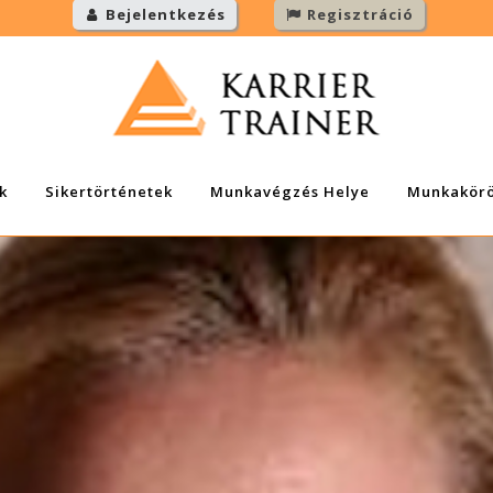
Bejelentkezés
Regisztráció
k
Sikertörténetek
Munkavégzés Helye
Munkakör