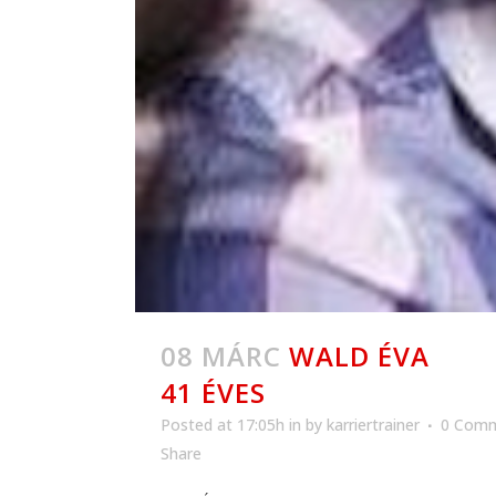
08 MÁRC
WALD ÉVA
41 ÉVES
Posted at 17:05h
in
by
karriertrainer
0 Com
Share