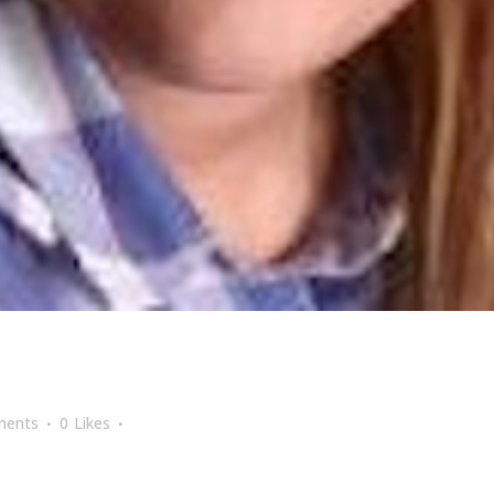
ments
0
Likes