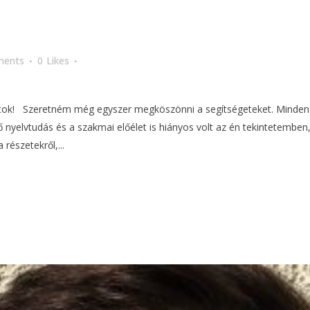
ments
0
Likes
! Szeretném még egyszer megköszönni a segítségeteket. Minden te
ő nyelvtudás és a szakmai előélet is hiányos volt az én tekintetembe
részetekről,...