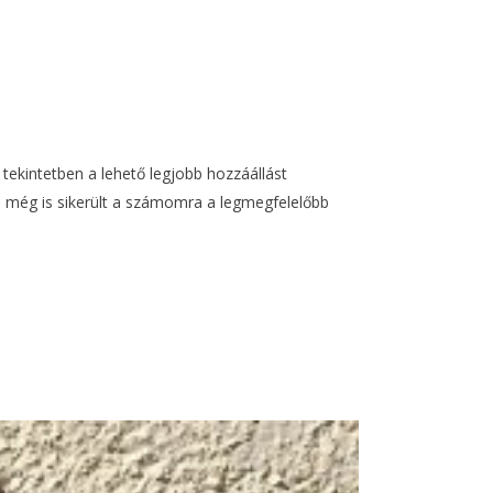
kintetben a lehető legjobb hozzáállást
n, még is sikerült a számomra a legmegfelelőbb